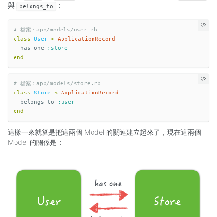
與
：
belongs_to
# 檔案：app/models/user.rb
class
User
<
ApplicationRecord
has_one
:store
end
# 檔案：app/models/store.rb
class
Store
<
ApplicationRecord
belongs_to
:user
end
這樣一來就算是把這兩個 Model 的關連建立起來了，現在這兩個
Model 的關係是：