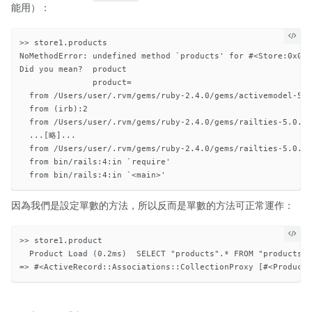
能用）：
>> store1.products

NoMethodError: undefined method `products' for #<Store:0x007
Did you mean?  product

               product=

  from /Users/user/.rvm/gems/ruby-2.4.0/gems/activemodel-5.0
  from (irb):2

  from /Users/user/.rvm/gems/ruby-2.4.0/gems/railties-5.0.1/
  ...[略]...

  from /Users/user/.rvm/gems/ruby-2.4.0/gems/railties-5.0.1/
  from bin/rails:4:in `require'

因為我們是設定單數的方法，所以反而是單數的方法可正常運作：
>> store1.product

  Product Load (0.2ms)  SELECT "products".* FROM "products" 