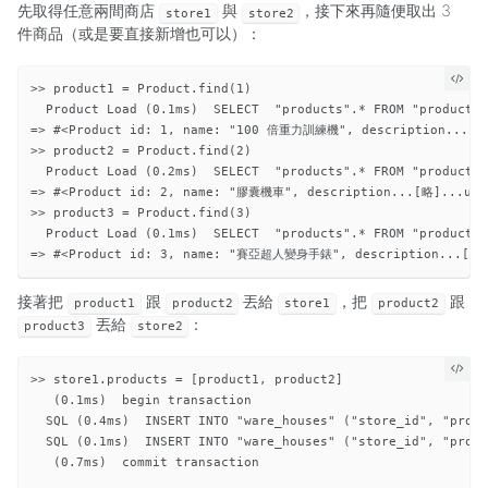
先取得任意兩間商店
與
，接下來再隨便取出 3
store1
store2
件商品（或是要直接新增也可以）：
>> product1 = Product.find(1)

  Product Load (0.1ms)  SELECT  "products".* FROM "products"
=> #<Product id: 1, name: "100 倍重力訓練機", description...[略].
>> product2 = Product.find(2)

  Product Load (0.2ms)  SELECT  "products".* FROM "products"
=> #<Product id: 2, name: "膠囊機車", description...[略]...upda
>> product3 = Product.find(3)

  Product Load (0.1ms)  SELECT  "products".* FROM "products"
接著把
跟
丟給
，把
跟
product1
product2
store1
product2
丟給
：
product3
store2
>> store1.products = [product1, product2]

   (0.1ms)  begin transaction

  SQL (0.4ms)  INSERT INTO "ware_houses" ("store_id", "produ
  SQL (0.1ms)  INSERT INTO "ware_houses" ("store_id", "produ
   (0.7ms)  commit transaction
