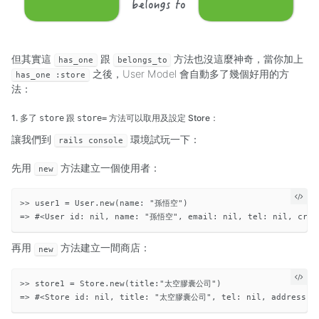
但其實這
跟
方法也沒這麼神奇，當你加上
has_one
belongs_to
之後，User Model 會自動多了幾個好用的方
has_one :store
法：
1. 多了
跟
方法可以取用及設定 Store：
store
store=
讓我們到
環境試玩一下：
rails console
先用
方法建立一個使用者：
new
>> user1 = User.new(name: "孫悟空")

再用
方法建立一間商店：
new
>> store1 = Store.new(title:"太空膠囊公司")
