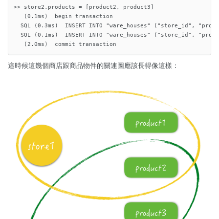
>> store2.products = [product2, product3]

   (0.1ms)  begin transaction

  SQL (0.3ms)  INSERT INTO "ware_houses" ("store_id", "produ
  SQL (0.1ms)  INSERT INTO "ware_houses" ("store_id", "produ
這時候這幾個商店跟商品物件的關連圖應該長得像這樣：