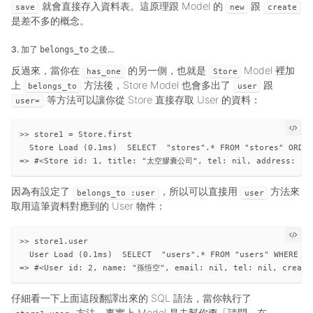
就會直接存入資料表。這原理跟 Model 的
跟
save
new
create
是差不多的概念。
3. 加了
之後…
belongs_to
反過來，當你在
的另一側，也就是
Model 裡加
has_one
Store
上
方法後，Store Model 也會多出了
跟
belongs_to
user
等方法可以讓你從 Store 直接存取 User 的資料：
user=
>> store1 = Store.first

  Store Load (0.1ms)  SELECT  "stores".* FROM "stores" ORDER
因為有設定了
，所以可以直接用
方法來
belongs_to :user
user
取用這筆資料對應到的 User 物件：
>> store1.user

  User Load (0.1ms)  SELECT  "users".* FROM "users" WHERE "u
仔細看一下上面這段翻譯出來的 SQL 語法，當你執行了
方法，事實上 Model 是去幫你查「請問，在