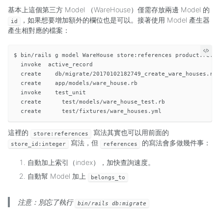
基本上這個第三方 Model （WareHouse）僅需存放兩邊 Model 的
，如果想要增加額外的欄位也是可以。接著使用 Model 產生器
id
產生相對應的檔案：
$ bin/rails g model WareHouse store:references product:refer
  invoke  active_record

  create    db/migrate/20170102182749_create_ware_houses.rb

  create    app/models/ware_house.rb

  invoke    test_unit

  create      test/models/ware_house_test.rb

這裡的
寫法其實也可以用前面的
store:references
寫法，但
的寫法會多做幾件事：
store_id:integer
references
自動加上索引（index），加快查詢速度。
自動幫 Model 加上
belongs_to
注意：別忘了執行
bin/rails db:migrate