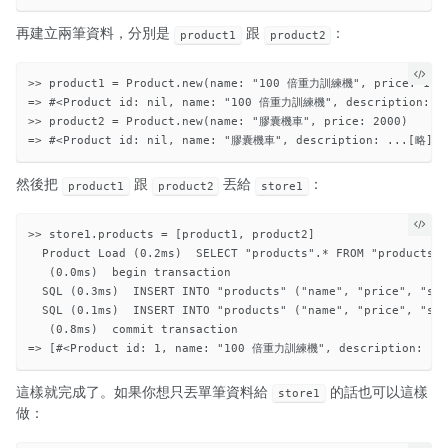
再建立兩筆資料，分別是
跟
：
product1
product2
>> product1 = Product.new(name: "100 倍重力訓練機", price: 1000
=> #<Product id: nil, name: "100 倍重力訓練機", description: ..
>> product2 = Product.new(name: "膠囊機車", price: 2000)

然後把
跟
丟給
：
product1
product2
store1
>> store1.products = [product1, product2]

  Product Load (0.2ms)  SELECT "products".* FROM "products" 
   (0.0ms)  begin transaction

  SQL (0.3ms)  INSERT INTO "products" ("name", "price", "st
  SQL (0.1ms)  INSERT INTO "products" ("name", "price", "st
   (0.8ms)  commit transaction

這樣就完成了。如果你想只丟單筆資料給
的話也可以這樣
store1
做：