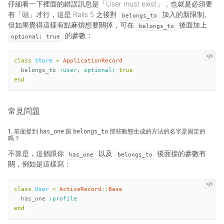
仔細看一下裡面的錯誤訊息是「User must exist」，也就是必須要
有「頭」才行，這是 Rails 5 之後對
加入的新限制。
belongs_to
但如果覺得這樣有點麻煩想要關掉，可在
後面加上
belongs_to
的參數：
optional: true
class
Store
<
ApplicationRecord
belongs_to
:user
,
optional: 
true
end
常見問題
1. 前面提到
跟
那些動態生成的方法的名字是固定的
has_one
belongs_to
嗎？
不算是，這個跟你
以及
後面接的參數有
has_one
belongs_to
關，例如是這樣寫：
class
User
<
ActiveRecord
::
Base
has_one
:profile
end