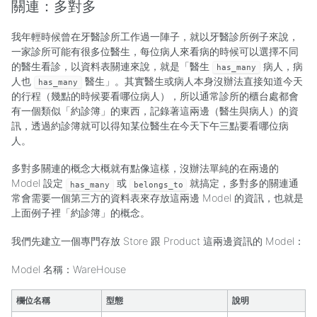
關連：多對多
我年輕時候曾在牙醫診所工作過一陣子，就以牙醫診所例子來說，
一家診所可能有很多位醫生，每位病人來看病的時候可以選擇不同
的醫生看診，以資料表關連來說，就是「醫生
病人，病
has_many
人也
醫生」。其實醫生或病人本身沒辦法直接知道今天
has_many
的行程（幾點的時候要看哪位病人），所以通常診所的櫃台處都會
有一個類似「約診簿」的東西，記錄著這兩邊（醫生與病人）的資
訊，透過約診簿就可以得知某位醫生在今天下午三點要看哪位病
人。
多對多關連的概念大概就有點像這樣，沒辦法單純的在兩邊的
Model 設定
或
就搞定，多對多的關連通
has_many
belongs_to
常會需要一個第三方的資料表來存放這兩邊 Model 的資訊，也就是
上面例子裡「約診簿」的概念。
我們先建立一個專門存放 Store 跟 Product 這兩邊資訊的 Model：
Model 名稱：WareHouse
欄位名稱
型態
說明