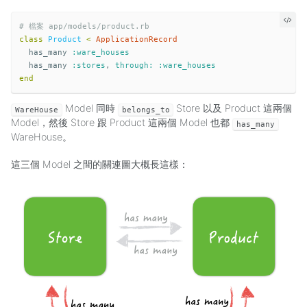
# 檔案 app/models/product.rb
class
Product
<
ApplicationRecord
has_many
:ware_houses
has_many
:stores
,
through: :ware_houses
end
Model 同時
Store 以及 Product 這兩個
WareHouse
belongs_to
Model，然後 Store 跟 Product 這兩個 Model 也都
has_many
WareHouse。
這三個 Model 之間的關連圖大概長這樣：