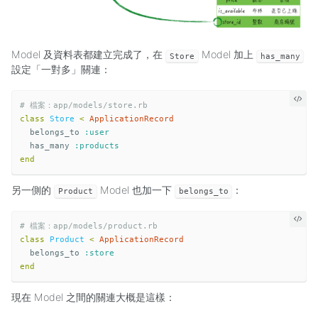
Model 及資料表都建立完成了，在
Model 加上
Store
has_many
設定「一對多」關連：
# 檔案：app/models/store.rb
class
Store
<
ApplicationRecord
belongs_to
:user
has_many
:products
end
另一側的
Model 也加一下
：
Product
belongs_to
# 檔案：app/models/product.rb
class
Product
<
ApplicationRecord
belongs_to
:store
end
現在 Model 之間的關連大概是這樣：