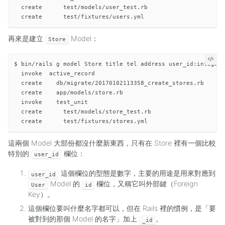
  create      test/models/user_test.rb

再來是建立
Model：
Store
$ bin/rails g model Store title tel address user_id:integer

  invoke  active_record

  create    db/migrate/20170102113358_create_stores.rb

  create    app/models/store.rb

  invoke    test_unit

  create      test/models/store_test.rb

這兩個 Model 大部份都沒什麼新東西，只有在 Store 裡有一個比較
特別的
欄位：
user_id
這個欄位的型態是數字，主要的用途是用來對應到
user_id
Model 的
欄位，又稱它叫外部鍵（Foreign
User
id
Key）。
這個欄位要叫什麼名字都可以，但在 Rails 裡的慣例，是「要
被對到的那個 Model 的名字」加上
。
_id