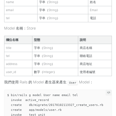
name
字串（String）
姓名
email
字串（String）
Email
tel
字串（String）
電話
Model 名稱：Store
欄位名稱
型態
說明
title
字串（String）
商店名稱
tel
字串（String）
聯絡電話
address
字串（String）
商店地址
user_id
數字（Integer）
使用者編號
我們使用 Rails 的 Model 產生器來產生
Model：
User
$ bin/rails g model User name email tel

  invoke  active_record

  create    db/migrate/20170102113327_create_users.rb

  create    app/models/user.rb

  invoke    test_unit
