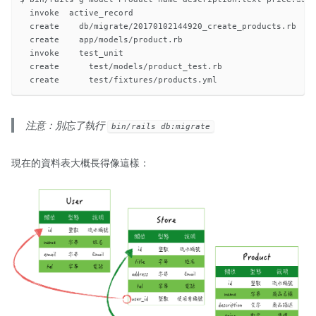
  invoke  active_record

  create    db/migrate/20170102144920_create_products.rb

  create    app/models/product.rb

  invoke    test_unit

  create      test/models/product_test.rb

注意：別忘了執行
bin/rails db:migrate
現在的資料表大概長得像這樣：